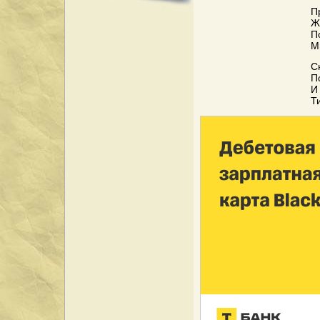
П
Ж
П
М
С
П
И
Т