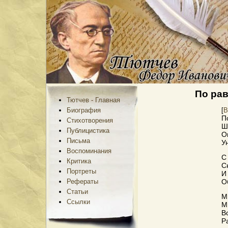
По рав
Тютчев - Главная
[
В
Биография
П
Стихотворения
Ш
Публицистика
О
Письма
У
Воспоминания
С
Критика
С
Портреты
И
Рефераты
О
Статьи
М
Сcылки
М
В
Р