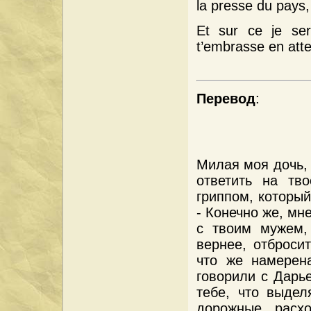
la presse du pays,
Et sur ce je ser
t’embrasse en atte
Перевод
:
Милая моя дочь, 
ответить на тв
гриппом, который
- Конечно же, мне
с твоим мужем,
вернее, отброси
что же намерен
говорили с Дарь
тебе, что выдел
дорожные расхо