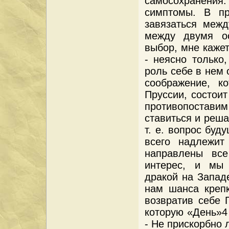
самосохранения
симптомы. В пр
завязаться межд
между двумя о
выбор, мне каже
- неясно только
роль себе в нем 
соображение, к
Пруссии, состоит
противопоставим 
ставиться и реша
т. е. вопрос буд
всего надлежит
направлены вс
интерес, и мы
дракой на Запад
нам шанса крепк
возвратив себе 
которую «День»4 
- Не прискорбно 