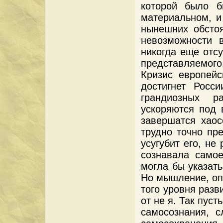
которой было б
материальном, и
нынешних обстоя
невозможности 
никогда еще отс
представляемого
Кризис европейс
достигнет Росс
грандиозных р
ускоряются под 
завершатся хаос
трудно точно пр
усугубит его, не
сознавала самое
могла бы указать
Но мышление, оп
того уровня разв
от не я. Так пус
самосознания, с