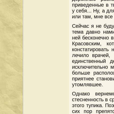
приведенные в т
у себя... Ну, а д
или там, мне все 
Сейчас я не буду
тема давно нами
ней бесконечно в
Красовским, ко
констатировать 
лечило врачей, 
единственный д
исключительно м
больше располо
приятнее станов
утомлявшее.
Однако вернем
стесненность в с
этого тупика. По
сих пор препят