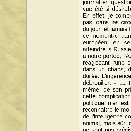
journal en questio
vue été si désira
En effet, je compr
pas, dans les cir
du jour, et jamais l
ce moment-ci dans
européen, en se 
atteindre la Russi
à notre portée, l’A
réagissant l’une 
dans un chaos, do
durée. L’ingérence
débrouiller. - La 
même, de son prin
cette complicatio
politique, n’en est
reconnaître le mo
de l’intelligence c
animal, mais sûr, 
ne sont pas préci