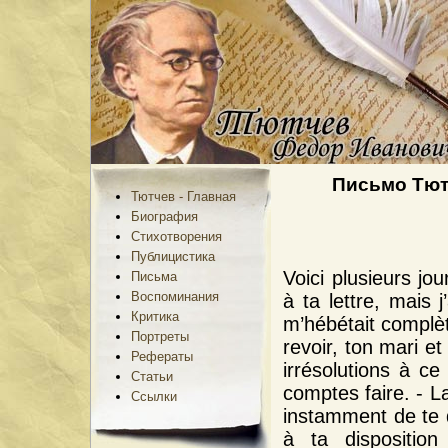
Письмо Тютч
Тютчев - Главная
Биография
Стихотворения
Публицистика
Voici plusieurs jou
Письма
Воспоминания
à ta lettre, mais 
Критика
m’hébétait complèt
Портреты
revoir, ton mari et
Рефераты
irrésolutions à ce
Статьи
comptes faire. - La
Сcылки
instamment de te d
à ta dispositio