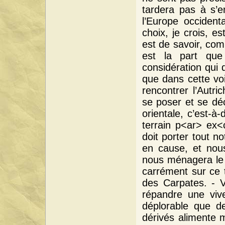
tardera pas à s’e
l’Europe occident
choix, je crois, e
est de savoir, com
est la part que
considération qui 
que dans cette vo
rencontrer l’Autri
se poser et se déc
orientale, c’est-à-
terrain p<ar> ex<c
doit porter tout n
en cause, et nous
nous ménagera le d
carrément sur ce t
des Carpates. - V
répandre une viv
déplorable que de
dérivés alimente m